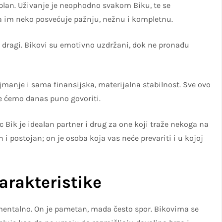
i plan. Uživanje je neophodno svakom Biku, te se
a im neko posvećuje pažnju, nežnu i kompletnu.
im dragi. Bikovi su emotivno uzdržani, dok ne pronađu
jmanje i sama finansijska, materijalna stabilnost. Sve ovo
!
e ćemo danas puno govoriti.
c Bik je idealan partner i drug za one koji traže nekoga na
i postojan; on je osoba koja vas neće prevariti i u kojoj
arakteristike
 mentalno. On je pametan, mada često spor. Bikovima se