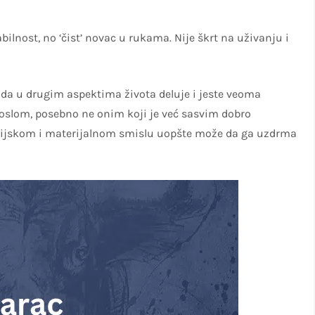
ilnost, no ‘čist’ novac u rukama. Nije škrt na uživanju i
a u drugim aspektima života deluje i jeste veoma
poslom, posebno ne onim koji je već sasvim dobro
nansijskom i materijalnom smislu uopšte može da ga uzdrma