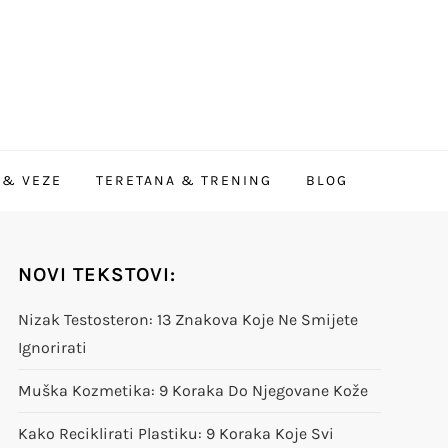
 & VEZE
TERETANA & TRENING
BLOG
NOVI TEKSTOVI:
Nizak Testosteron: 13 Znakova Koje Ne Smijete
Ignorirati
Muška Kozmetika: 9 Koraka Do Njegovane Kože
Kako Reciklirati Plastiku: 9 Koraka Koje Svi