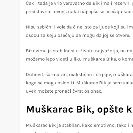
Čak i tada je vrlo verovatno da Bik ima i rezervn
predstavnici ovog znaka najlepše se osećaju kad
Nisu sebični i vole da čine isto za ljude koji su 
osobu za koju osećaju da mogu da joj se otvore.
Bikovima je stabilnost u životu najvažnija, ne na
Top ponude danas
možemo lepo videti u liku muškarca Bika, o kom
Duhovit, šarmatan, realističan i strpljiv, muškara
koga se mogu osloniti. Muškarac Bik je senzualan 
uvek možete pronaći čvrst oslonac.
Muškarac Bik, opšte k
Muškarac Bik je stabilan, kako emotivno, tako i