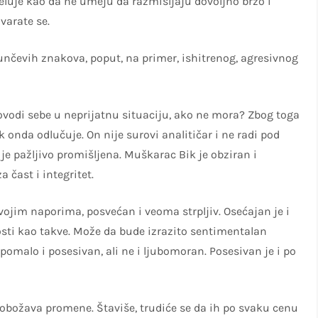
eluje kao da ne umeju da razmišljaju dovoljno brzo i
varate se.
sunčevih znakova, poput, na primer, ishitrenog, agresivnog
a dovodi sebe u neprijatnu situaciju, ako ne mora? Zbog toga
ek onda odlučuje. On nije surovi analitičar i ne radi pod
 je pažljivo promišljena. Muškarac Bik je obziran i
čast i integritet.
vojim naporima, posvećan i veoma strpljiv. Osećajan je i
nosti kao takve. Može da bude izrazito sentimentalan
pomalo i posesivan, ali ne i ljubomoran. Posesivan je i po
božava promene. Štaviše, trudiće se da ih po svaku cenu