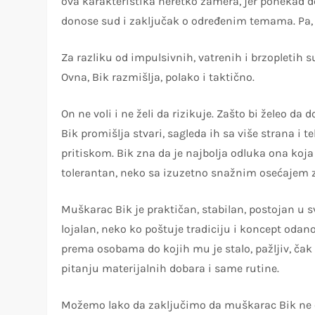
ova karakteristika neretko zamera, jer ponekad d
donose sud i zaključak o određenim temama. Pa, 
Za razliku od impulsivnih, vatrenih i brzopletih 
Ovna, Bik razmišlja, polako i taktično.
On ne voli i ne želi da rizikuje. Zašto bi želeo d
Bik promišlja stvari, sagleda ih sa više strana i t
pritiskom. Bik zna da je najbolja odluka ona koja
tolerantan, neko sa izuzetno snažnim osećajem za 
Muškarac Bik je praktičan, stabilan, postojan u s
lojalan, neko ko poštuje tradiciju i koncept oda
prema osobama do kojih mu je stalo, pažljiv, čak 
pitanju materijalnih dobara i same rutine.
Možemo lako da zaključimo da muškarac Bik ne o