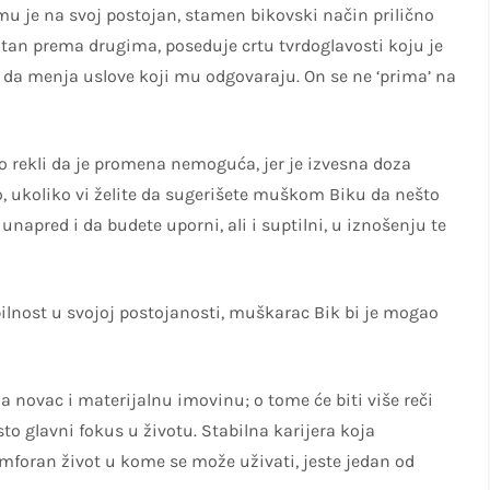
mu je na svoj postojan, stamen bikovski način prilično
atan prema drugima, poseduje crtu tvrdoglavosti koju je
li da menja uslove koji mu odgovaraju. On se ne ‘prima’ na
rekli da je promena nemoguća, jer je izvesna doza
 ukoliko vi želite da sugerišete muškom Biku da nešto
unapred i da budete uporni, ali i suptilni, u iznošenju te
lnost u svojoj postojanosti, muškarac Bik bi je mogao
a novac i materijalnu imovinu; o tome će biti više reči
o glavni fokus u životu. Stabilna karijera koja
omforan život u kome se može uživati, jeste jedan od