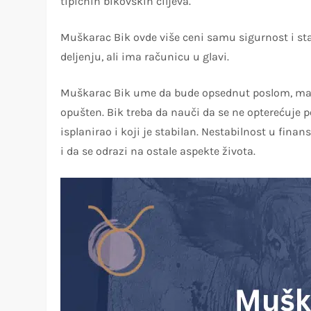
tipičnih bikovskih ciljeva.
Muškarac Bik ovde više ceni samu sigurnost i stab
deljenju, ali ima računicu u glavi.
Muškarac Bik ume da bude opsednut poslom, mad
opušten. Bik treba da nauči da se ne opterećuje 
isplanirao i koji je stabilan. Nestabilnost u fi
i da se odrazi na ostale aspekte života.