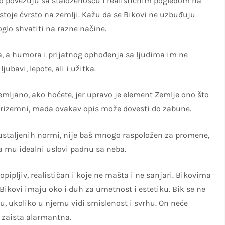
čno povezuju sa staloženošću i realističnim pogledom na
stoje čvrsto na zemlji. Kažu da se Bikovi ne uzbuđuju
glo shvatiti na razne načine.
ma, a humora i prijatnog ophođenja sa ljudima im ne
ubavi, lepote, ali i užitka.
emljano, ako hoćete, jer upravo je element Zemlje ono što
 prizemni, mada ovakav opis može dovesti do zabune.
h ustaljenih normi, nije baš mnogo raspoložen za promene,
da mu idealni uslovi padnu sa neba.
opipljiv, realističan i koje ne mašta i ne sanjari. Bikovima
 Bikovi imaju oko i duh za umetnost i estetiku. Bik se ne
u, ukoliko u njemu vidi smislenost i svrhu. On neće
e zaista alarmantna.