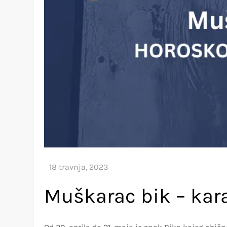
Muškarac bik – kara