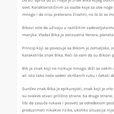
Od 20. aprila do 21. maja je znak Bika kojeg obi
svet. Karakterističnim za osobe koje sa obe noge 
mnogo i da nisu preterano živahni, no to bi se mo
Bikovi vole da uživaju u različitim zadovoljstvi
manjka. Vladar Bika je senzualna Venera, planeta lj
Princip koji se povezuje sa Bikom je zemaljsko, z
karaketriše znak Bika. Reći će vam da su Bikovi
Bik je znak koji ne rizikuje mnogo, drži se neki
ali isto tako neće sedeti skrštenih ruku i čekati 
Sunčev znak Bika je epikurejski, znak koji je vrlo 
su ovakve stvari prilično strane. Sa druge strane,
libi da zasuče rukave i posveti se određenom posl
preduzimati nikakve rizike, ukoliko situacija nij