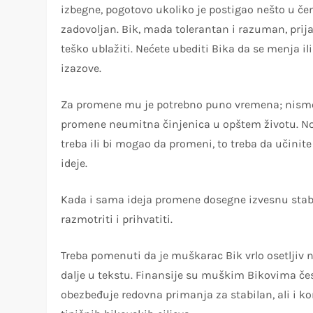
izbegne, pogotovo ukoliko je postigao nešto u če
zadovoljan. Bik, mada tolerantan i razuman, prij
teško ublažiti. Nećete ubediti Bika da se menja i
izazove.
Za promene mu je potrebno puno vremena; nismo 
promene neumitna činjenica u opštem životu. No,
treba ili bi mogao da promeni, to treba da učinite 
ideje.
Kada i sama ideja promene dosegne izvesnu stabi
razmotriti i prihvatiti.
Treba pomenuti da je muškarac Bik vrlo osetljiv n
dalje u tekstu. Finansije su muškim Bikovima čest
obezbeđuje redovna primanja za stabilan, ali i k