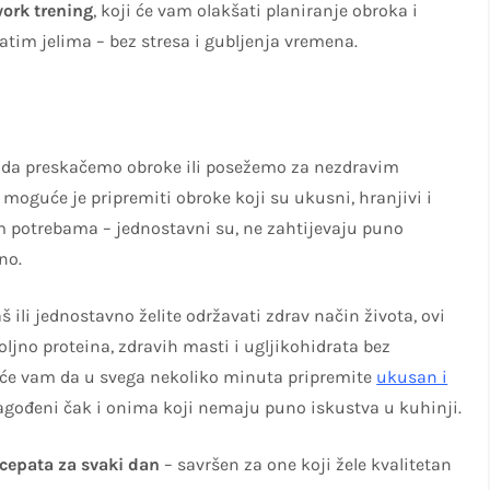
work trening
, koji će vam olakšati planiranje obroka i
tim jelima – bez stresa i gubljenja vremena.
u da preskačemo obroke ili posežemo za nezdravim
 moguće je pripremiti obroke koji su ukusni, hranjivi i
m potrebama – jednostavni su, ne zahtijevaju puno
no.
š ili jednostavno želite održavati zdrav način života, ovi
jno proteina, zdravih masti i ugljikohidrata bez
će vam da u svega nekoliko minuta pripremite
ukusan i
agođeni čak i onima koji nemaju puno iskustva u kuhinji.
ecepata za svaki dan
– savršen za one koji žele kvalitetan