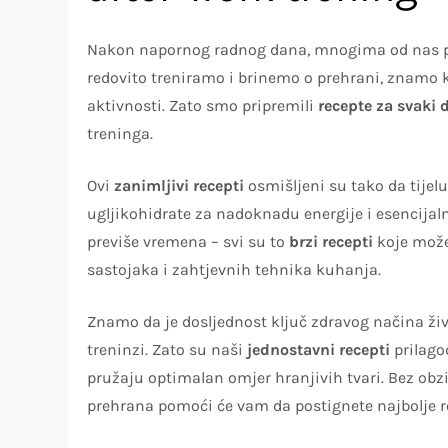
Nakon napornog radnog dana, mnogima od nas posl
redovito treniramo i brinemo o prehrani, znamo ko
aktivnosti. Zato smo pripremili
recepte za svaki 
treninga.
Ovi
zanimljivi recepti
osmišljeni su tako da tijel
ugljikohidrate za nadoknadu energije i esencijal
previše vremena – svi su to
brzi recepti
koje može
sastojaka i zahtjevnih tehnika kuhanja.
Znamo da je dosljednost ključ zdravog načina ži
treninzi. Zato su naši
jednostavni recepti
prilago
pružaju optimalan omjer hranjivih tvari. Bez obzir
prehrana pomoći će vam da postignete najbolje r