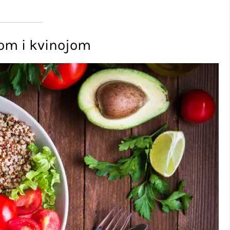
inom i kvinojom
!