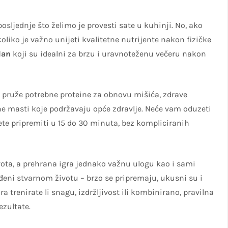
jednje što želimo je provesti sate u kuhinji. No, ako
liko je važno unijeti kvalitetne nutrijente nakon fizičke
dan
koji su idealni za brzu i uravnoteženu večeru nakon
u pruže potrebne proteine za obnovu mišića, zdrave
ne masti koje podržavaju opće zdravlje. Neće vam oduzeti
te pripremiti u 15 do 30 minuta, bez kompliciranih
vota, a prehrana igra jednako važnu ulogu kao i sami
đeni stvarnom životu – brzo se pripremaju, ukusni su i
a trenirate li snagu, izdržljivost ili kombinirano, pravilna
ezultate.