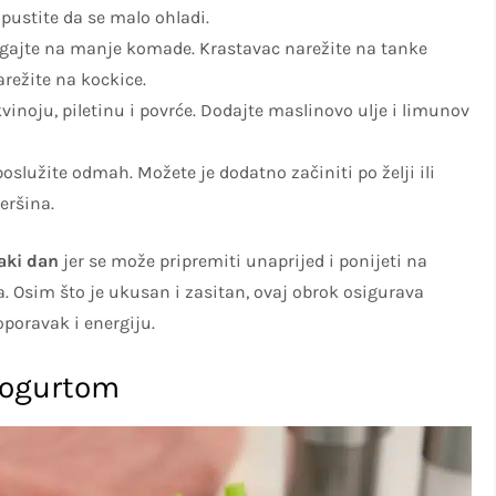
pustite da se malo ohladi.
trgajte na manje komade. Krastavac narežite na tanke
arežite na kockice.
kvinoju, piletinu i povrće. Dodajte maslinovo ulje i limunov
poslužite odmah. Možete je dodatno začiniti po želji ili
eršina.
aki dan
jer se može pripremiti unaprijed i ponijeti na
 Osim što je ukusan i zasitan, ovaj obrok osigurava
oporavak i energiju.
 jogurtom