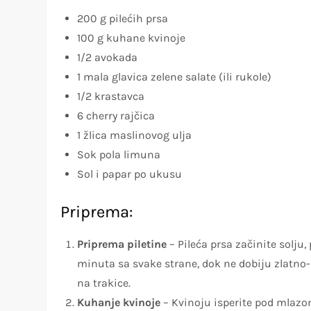
200 g pilećih prsa
100 g kuhane kvinoje
1/2 avokada
1 mala glavica zelene salate (ili rukole)
1/2 krastavca
6 cherry rajčica
1 žlica maslinovog ulja
Sok pola limuna
Sol i papar po ukusu
Priprema:
Priprema piletine
– Pileća prsa začinite solju
minuta sa svake strane, dok ne dobiju zlatno-
na trakice.
Kuhanje kvinoje
– Kvinoju isperite pod mlazom