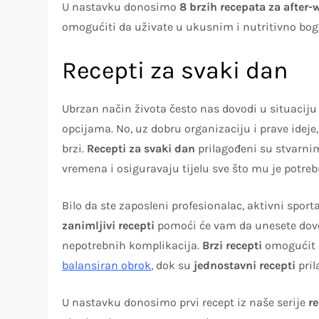
U nastavku donosimo
8 brzih recepata za after-
omogućiti da uživate u ukusnim i nutritivno boga
Recepti za svaki dan
Ubrzan način života često nas dovodi u situacij
opcijama. No, uz dobru organizaciju i prave ideje,
brzi.
Recepti za svaki dan
prilagođeni su stvarni
vremena i osiguravaju tijelu sve što mu je potreb
Bilo da ste zaposleni profesionalac, aktivni sporta
zanimljivi recepti
pomoći će vam da unesete dovol
nepotrebnih komplikacija.
Brzi recepti
omogućit 
balansiran obrok
, dok su
jednostavni recepti
pril
U nastavku donosimo prvi recept iz naše serije
r