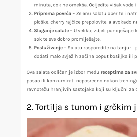
minuta, dok ne omekša. Ocijedite višak vode i 
Priprema povrća
– Zelenu salatu operite i na
ploške, cherry rajčice prepolovite, a avokado n
Slaganje salate
– U velikoj zdjeli pomiješajte 
sok te sve dobro promiješajte.
Posluživanje
– Salatu rasporedite na tanjur i 
dodati malo svježih začina poput bosiljka ili p
Ova salata odličan je izbor među
receptima za sv
posao ili konzumirati neposredno nakon treninga.
ravnotežu hranjivih sastojaka koji su ključni za 
2. Tortilja s tunom i grčkim