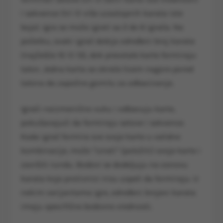
i sekvence (tri ili više uzastopnih karata iste
boje). Igra se može igrati sa 2 do 6 igrača. Na
početku, svaki igrač dobija određeni broj karata
(najčešće 10 ili 13), dok preostale karte formiraju
talon. Jedna karta se okreće licem nagore pored
talona da započne gomilu za odbacivanje.
Igrači naizmenično vuku i odbacuju karte,
pokušavajući da formiraju setove i sekvence.
Kada igrač formira sve svoje karte u validne
kombinacije, može “izneti” (položiti) svoje karte i
završiti rundu. Bodovi se dodeljuju na osnovu
karata koje protivnici nisu uspeli da formiraju. U
nekim varijantama igre, određeni brojevi karata
imaju specifične bodovne vrednosti.