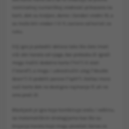
nominalnoj numeričkoj vrednosti prikazane na
karti, dok su kraljevi, dame i žandari vredni 10, a
as može biti vredan 1 ili 11, zavisno od koristi za
ruku.
Cilj igre je pobediti delioca tako što ćete imati
viši zbir karata od njega, bez prelaska 21. Igrači
mogu tražiti dodatne karte (“hit”) ili stati
(“stand”), a mogu i udvostručiti ulog (“double
down”) ili podeliti parove (“split”). Delilac mora
vući karte dok ne dostigne najmanje 17, ali ne
sme preći 21.
Blackjack je igra koja kombinuje sreću i veštinu,
sa matematičkim strategijama kao što su
brojanje karata koje mogu povećati šanse za