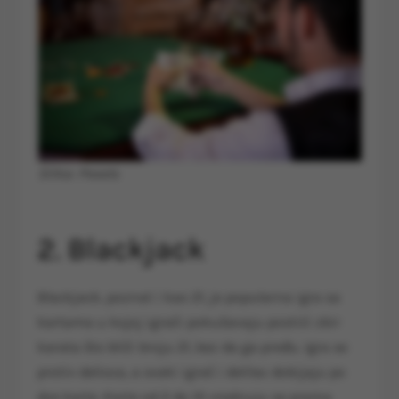
Slika: Pexels
2. Blackjack
Blackjack, poznat i kao 21, je popularna igra sa
kartama u kojoj igrači pokušavaju postići zbir
karata što bliži broju 21, bez da ga pređu. Igra se
protiv delioca, a svaki igrač i delilac dobijaju po
dve karte. Karte od 2 do 10 vrednuju se prema