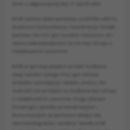
kartu u odgovarajućoj boji ili najviši adut.
Bridž zahteva dobro pamćenje, analitičke veštine,
te preciznu komunikaciju i koordinaciju između
partnera. Ovo čini igru izuzetno izazovnom, ali i
veoma zadovoljavajućom za one koji uživaju u
intelektualnim izazovima.
Bridž je igra koja posebno privlači muškarce
zbog nekoliko razloga. Prvo, igra zahteva
strateško razmišljanje i duboku analizu, što
može biti vrlo privlačno za muškarce koji uživaju
u intelektualnim izazovima. Drugo, element
timske igre i potreba za koordinacijom i
komunikacijom sa partnerom dodaju sloj
takmičarskog duha i saradnje. Takođe, bridž