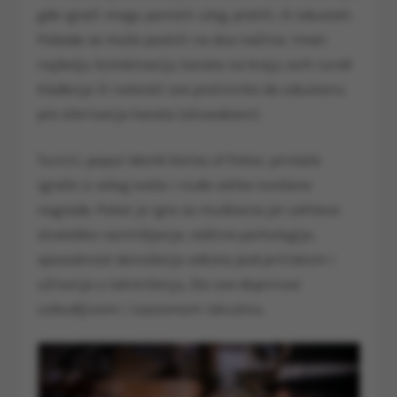
gde igrači mogu povisiti ulog, pratiti, ili odustati.
Pobeda se može postići na dva načina: imati
najbolju kombinaciju karata na kraju svih rundi
klađenja ili naterati sve protivnike da odustanu
pre otkrivanja karata (showdown).
Turniri, poput World Series of Poker, privlače
igrače iz celog sveta i nude velike novčane
nagrade. Poker je igra za muškarce jer zahteva
strateško razmišljanje, veštine psihologije,
sposobnost donošenja odluka pod pritiskom i
uživanje u takmičenju, što sve doprinosi
uzbudljivom i izazovnom iskustvu.