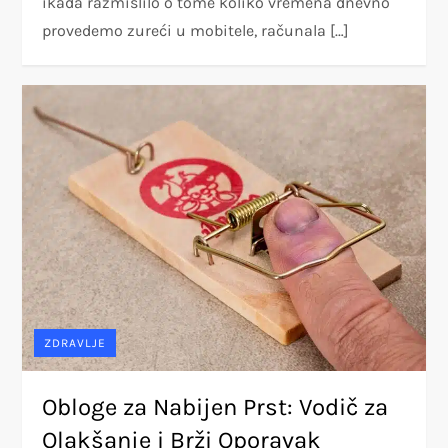
ikada razmislilo o tome koliko vremena dnevno
provedemo zureći u mobitele, računala […]
ZDRAVLJE
Obloge za Nabijen Prst: Vodič za
Olakšanje i Brži Oporavak