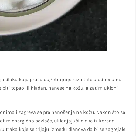
a dlaka koja pruža dugotrajnije rezultate u odnosu na
e biti topao ili hladan, nanese na kožu, a zatim ukloni
lonima i zagreva se pre nanošenja na kožu. Nakon što se
zatim energično povlače, uklanjajući dlake iz korena.
ku traka koje se trljaju između dlanova da bi se zagrejale,