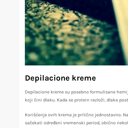
Top ponude danas
Depilacione kreme
Depilacione kreme su posebno formulisane hemijsk
koji čini dlaku. Kada se protein razloži, dlaka pos
Korišćenje ovih krema je prilično jednostavno. N
sačekati određeni vremenski period, obično nekol