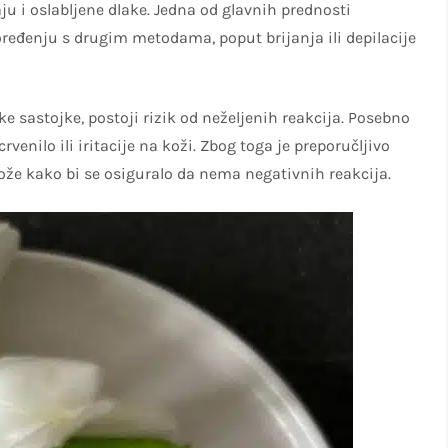
u i oslabljene dlake. Jedna od glavnih prednosti
ređenju s drugim metodama, poput brijanja ili depilacije
e sastojke, postoji rizik od neželjenih reakcija. Posebno
rvenilo ili iritacije na koži. Zbog toga je preporučljivo
ože kako bi se osiguralo da nema negativnih reakcija.