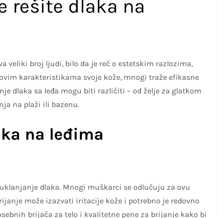
e rešite dlaka na
veliki broj ljudi, bilo da je reč o estetskim razlozima,
s ovim karakteristikama svoje kože, mnogi traže efikasne
je dlaka sa leđa mogu biti različiti – od želje za glatkom
a na plaži ili bazenu.
aka na leđima
a uklanjanje dlaka. Mnogi muškarci se odlučuju za ovu
janje može izazvati iritacije kože i potrebno je redovno
ebnih brijača za telo i kvalitetne pene za brijanje kako bi